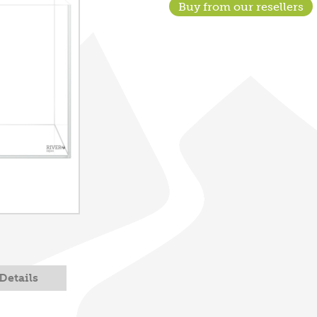
Buy from our resellers
Details