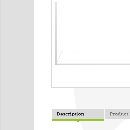
Description
Product 